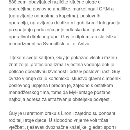
888.com, obavljajući različite ključne uloge u
područjima poslovne analitike, marketinga i CRM-a
(upravljanje odnosima s kupcima), poslovnih
operacija, upravljanja dobitkom i gubitkom i integracija
po spajanju poduzeća prije odlaska kao glavni
operativni direktor grupe. Guy je diplomirao statistiku i
menadžment na Sveučilištu u Tel Avivu.
Tijekom svoje karijere, Guy je pokazao visoku razinu
znatiželje, profesionalizma i vještina vođenja dok je
poticao operativnu izvrsnost i održiv poslovni rast. Guy
čvrsto vjeruje da je korisničko iskustvo glavni čimbenik
poslovnog uspjeha i predan je, zajedno s ostatkom
menadžerskog tima, tome da MyHeritage postane
najbolja adresa za istraživanje obiteljske povijesti.
Guy je u sretnom braku s Liron i zajedno su ponosni
roditelji troje djece. U slobodno vrijeme voli trčati i
vježbati, rješavati dvoznačne križaljke, gledati sport i