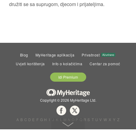
družiti se sa suprugom, djecom i prijateljima.
Blog
MyHeritage aplikacija
Privatnost
Ažurirano
Uvjeti korištenja
Info o kolačićima
Centar za pomoć
Idi Premium
Copyright © 2026 MyHeritage Ltd.
A
B
C
D
E
F
G
H
I
J
K
L
M
N
O
P
Q
R
S
T
U
V
W
X
Y
Z