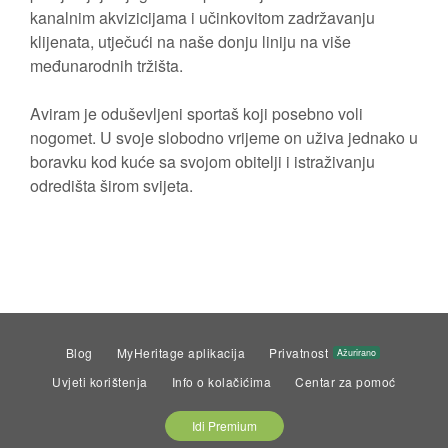
kanalnim akvizicijama i učinkovitom zadržavanju
klijenata, utječući na naše donju liniju na više
međunarodnih tržišta.
Aviram je oduševljeni sportaš koji posebno voli
nogomet. U svoje slobodno vrijeme on uživa jednako u
boravku kod kuće sa svojom obitelji i istraživanju
odredišta širom svijeta.
Blog
MyHeritage aplikacija
Privatnost
Ažurirano
Uvjeti korištenja
Info o kolačićima
Centar za pomoć
Idi Premium