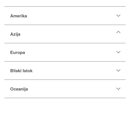
Amerika
Azija
Centralni Azijci
Europa
Filipinci, Indonežani i Maležani
Inuiti
Bliski Istok
Japanski i korejski
Južni Azijci
Kinezi i Vijetnamci
Oceanija
Mongolci
Nepalci
Tai i Kambođanci
Zapadni Azijci