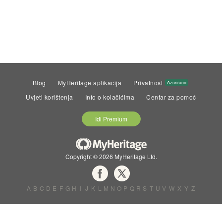
Blog
MyHeritage aplikacija
Privatnost
Ažurirano
Uvjeti korištenja
Info o kolačićima
Centar za pomoć
Idi Premium
Copyright © 2026 MyHeritage Ltd.
A
B
C
D
E
F
G
H
I
J
K
L
M
N
O
P
Q
R
S
T
U
V
W
X
Y
Z