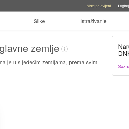
Opcije korisničkog računa
Opc
Niste prijavljeni
Logiraj
Slike
Istraživanje
- glavne zemlje
Nar
DNK
ena je u sljedećim zemljama, prema svim
Sazna