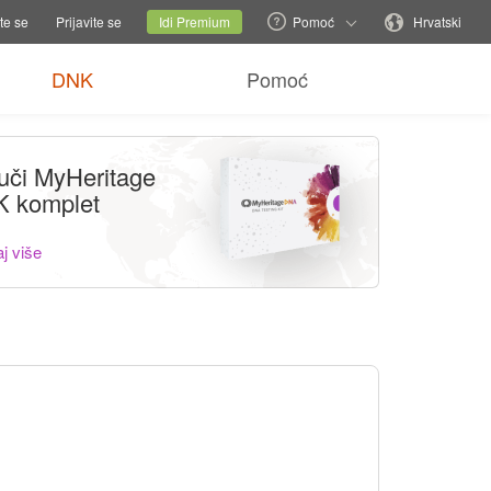
ije pomoći
Promijeni obiteljsku stranicu
Trenutna stranica
Promijeni jezik
te se
Prijavite se
Idi Premium
Pomoć
Hrvatski
DNK
Pomoć
uči MyHeritage
 komplet
j više