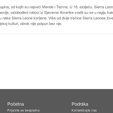
skupina, od kojih su najveći Mende i Temne. U 16. stoljeću, Sierra Leon
snije, oslobođeni robovi iz Sjeverne Amerike vratili su se u regiju kako
neke Sierra Leone korijene. Više od dvije trećine Sierra Leonea žive o
koj kulturi, obrok nije potpun bez nje.
Početna
Podrška
Prijavite se besplatno
Kontaktirajte nas