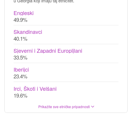
u Georgia koji imaju taj etnicitet.
Engleski
49.9%
Skandinavci
40.1%
Sjeverni i Zapadni Europljlani
33.5%
Iberijci
23.4%
Irci, Škoti i Velšani
19.6%
Prikažite sve etničke pripadnosti