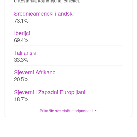
u Kostarika koji imaju taj etnicitet.
Srednjeamerički i andski
73.1%
Iberijci
69.4%
Talijanski
33.3%
Sjeverni Afrikanci
20.5%
Sjeverni i Zapadni Europljlani
18.7%
Prikažite sve etničke pripadnosti