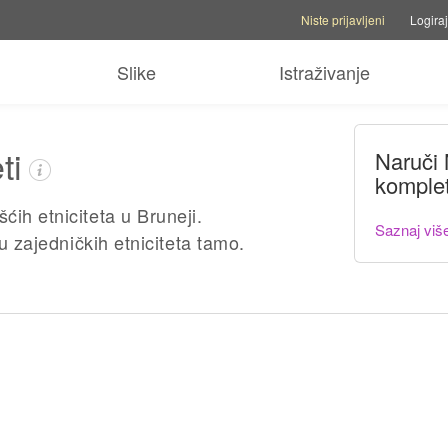
Opcije korisničkog računa
Opc
Niste prijavljeni
Logiraj
Slike
Istraživanje
ti
Naruči
komple
ih etniciteta u Bruneji.
Saznaj viš
nu zajedničkih etniciteta tamo.