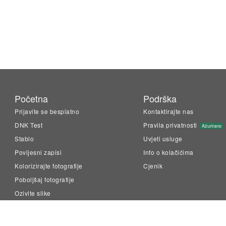
Početna
Podrška
Prijavite se besplatno
Kontaktirajte nas
DNK Test
Pravila privatnosti
Ažurirano
Stablo
Uvjeti usluge
Povijesni zapisi
Info o kolačićima
Kolorizirajte fotografije
Cjenik
Poboljšaj fotografije
Ozivite slike
LiveMemory™
Family Tree Builder