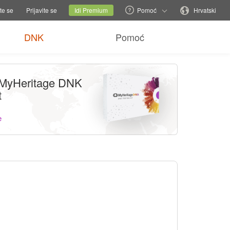
ije pomoći
Promijeni obiteljsku stranicu
Trenutna stranica
Promijeni jezik
te se
Prijavite se
Idi Premium
Pomoć
Hrvatski
DNK
Pomoć
 MyHeritage DNK
t
e