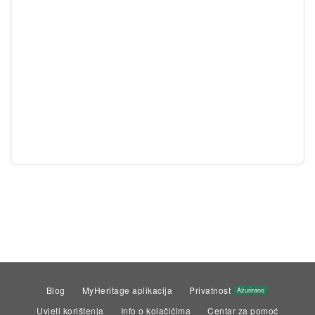
Blog
MyHeritage aplikacija
Privatnost
Ažurirano
Uvjeti korištenja
Info o kolačićima
Centar za pomoć