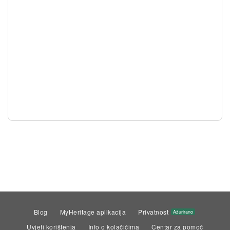
Blog
MyHeritage aplikacija
Privatnost
Ažurirano
Uvjeti korištenja
Info o kolačićima
Centar za pomoć