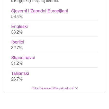
u Belgija koji imaju taj etnicitet.
Sjeverni i Zapadni Europljlani
56.4%
Engleski
33.2%
Iberijci
32.7%
Skandinavci
31.2%
Talijanski
26.7%
Prikažite sve etničke pripadnosti